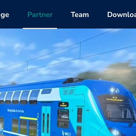
üge
Partner
Team
Downlo